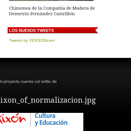
Chimenea de la Compañía de Madera de
Demetrio Fernández Castrillón
LOS
NUESOS TWEETS
Tweets by YEXIXONcom
ti proyectu cuenta col sofitu de
ixon_of_normalizacion.jpg