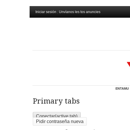
Iniciar sesión
|
Unvíanos les tos anuncies
ENTAMU
Primary tabs
Conectar
(active tab)
Pidir contraseña nueva