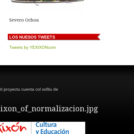
Severo Ochoa
LOS
NUESOS TWEETS
Tweets by YEXIXONcom
ti proyectu cuenta col sofitu de
ixon_of_normalizacion.jpg