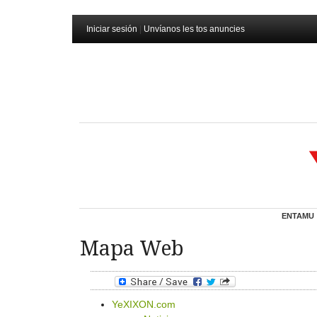
Iniciar sesión
|
Unvíanos les tos anuncies
ENTAMU
Mapa Web
YeXIXON.com