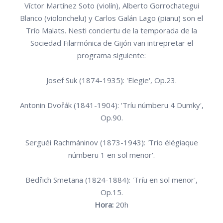
Víctor Martínez Soto (violín), Alberto Gorrochategui
Blanco (violonchelu) y Carlos Galán Lago (pianu) son el
Trío Malats. Nesti conciertu de la temporada de la
Sociedad Filarmónica de Gijón van intrepretar el
programa siguiente:
Josef Suk (1874-1935): 'Elegie', Op.23.
Antonin Dvořák (1841-1904): 'Tríu númberu 4 Dumky',
Op.90.
Serguéi Rachmáninov (1873-1943): 'Trio élégiaque
númberu 1 en sol menor'.
Bedřich Smetana (1824-1884): 'Tríu en sol menor',
Op.15.
Hora:
20h