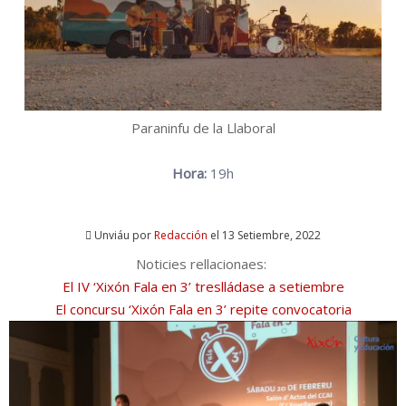
Paraninfu de la Llaboral
Hora:
19h
Unviáu por
Redacción
el 13 Setiembre, 2022
Noticies rellacionaes:
El IV ‘Xixón Fala en 3’ treslládase a setiembre
El concursu ‘Xixón Fala en 3’ repite convocatoria