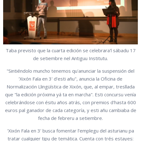
Taba previsto que la cuarta edición se celebrara'l sábadu 17
de setiembre nel Antiguu Institutu.
"Sintiéndolo muncho tenemos qu'anunciar la suspensión del
'Xixón Fala en 3' d'esti añu", anuncia la Oficina de
Normalización Llingüística de Xixón, que, al empar, tresllada
que "la edición próxima yá ta en marcha". Esti concursu venía
celebrándose con ésitu años atrás, con premios d'hasta 600
euros pal ganador de cada categoría, y esti añu cambiaba de
fecha de febreru a setiembre.
'Xixón Fala en 3'
busca fomentar l’emplegu del asturianu pa
tratar cualquier tipu de temática. Cuenta con trés estayes: