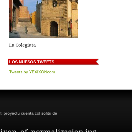
La Colegiata
LOS
NUESOS TWEETS
Tweets by YEXIXONcom
ti proyectu cuenta col sofitu de