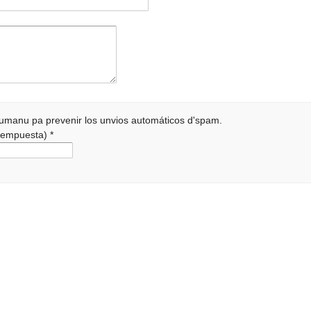
 humanu pa prevenir los unvios automáticos d'spam.
a rempuesta)
*