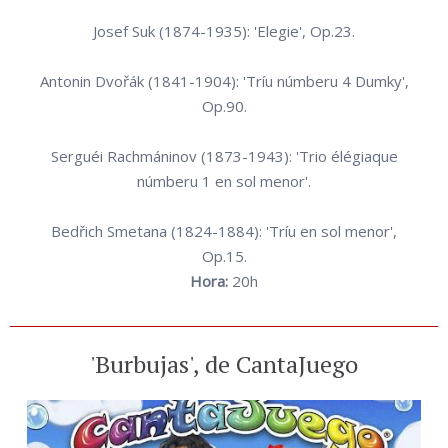
Josef Suk (1874-1935): 'Elegie', Op.23.
Antonin Dvořák (1841-1904): 'Tríu númberu 4 Dumky',
Op.90.
Serguéi Rachmáninov (1873-1943): 'Trio élégiaque
númberu 1 en sol menor'.
Bedřich Smetana (1824-1884): 'Tríu en sol menor',
Op.15.
Hora:
20h
'Burbujas', de CantaJuego