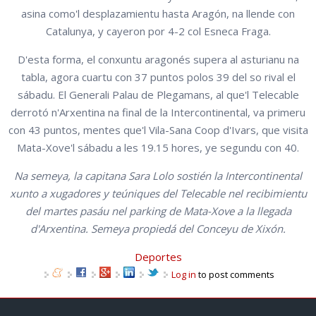
asina como'l desplazamientu hasta Aragón, na llende con
Catalunya, y cayeron por 4-2 col Esneca Fraga.
D'esta forma, el conxuntu aragonés supera al asturianu na
tabla, agora cuartu con 37 puntos polos 39 del so rival el
sábadu. El Generali Palau de Plegamans, al que'l Telecable
derrotó n'Arxentina na final de la Intercontinental, va primeru
con 43 puntos, mentes que'l Vila-Sana Coop d'Ivars, que visita
Mata-Xove'l sábadu a les 19.15 hores, ye segundu con 40.
Na semeya, la capitana Sara Lolo sostién la Intercontinental
xunto a xugadores y teúniques del Telecable nel recibimientu
del martes pasáu nel parking de Mata-Xove a la llegada
d'Arxentina. Semeya propiedá del Conceyu de Xixón.
Deportes
Log in
to post comments