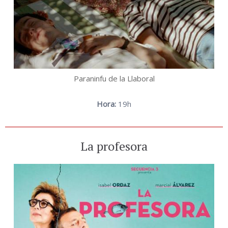
Paraninfu de la Llaboral
Hora:
19h
La profesora