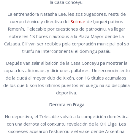
la Casa Conceyu.
La entrenadora Natasha Lee, les sos xugadores, restu de
cuerpu téunicu y direutiva del
Solimar
de ḥoquei patinos
femenín, Telecable por cuestiones de patrociniu, va llegar
sobre les 18 hores n'autobus a la Plaza Mayor dende La
Calzada. Ellí van ser recibíes pola corporación municipal pol so
trunfu na Intercontinental el domingu pasáu.
Depués van salir al balcón de la Casa Conceyu pa mostrar la
copa a los aficionaos y dicir unes pallabres. Un reconocimientu
de la ciudá al meyor club de Xixón, con 18 títulos acumulaos,
de los que 6 son los últimos puestos en xuegu na so disciplina
deportiva.
Derrota en Fraga
No deportivo, el Telecable volvió a la competición doméstica
con una derrota col conxuntu revelación de la OK Lliga. Les
xixoneses acusaron l'esfuerciu y el viaxe dende Arxentina,