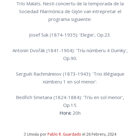
Trío Malats. Nesti conciertu de la temporada de la
Sociedad Filarmónica de Gijón van intrepretar el
programa siguiente:
Josef Suk (1874-1935): 'Elegie', Op.23.
Antonin Dvořák (1841-1904): 'Tríu númberu 4 Dumky',
Op.90.
Serguéi Rachmáninov (1873-1943): 'Trio élégiaque
númberu 1 en sol menor'.
Bedřich Smetana (1824-1884): 'Tríu en sol menor',
Op.15.
Hora:
20h
Unviáu por
Pablo R. Guardado
el 26 Febreru, 2024