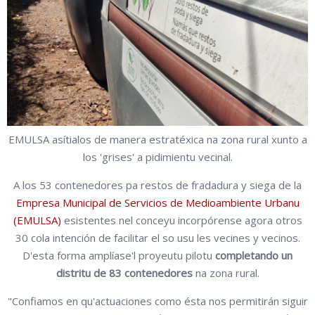
EMULSA asítialos de manera estratéxica na zona rural xunto a
los 'grises' a pidimientu vecinal.
A los 53 contenedores pa restos de fradadura y siega de la
Empresa Municipal de Servicios de Medioambiente Urbanu
(EMULSA)
esistentes nel conceyu incorpórense agora otros
30 cola intención de facilitar el so usu les vecines y vecinos.
D'esta forma amplíase'l proyeutu pilotu
completando un
distritu de 83 contenedores
na zona rural.
"Confiamos en qu'actuaciones como ésta nos permitirán siguir