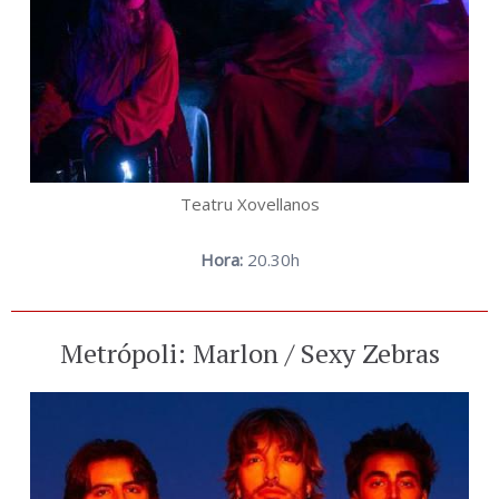
Teatru Xovellanos
Hora:
20.30h
Metrópoli: Marlon / Sexy Zebras